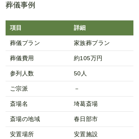
葬儀事例
項目
詳細
葬儀プラン
家族葬プラン
葬儀費用
約105万円
参列人数
50人
ご宗派
－
斎場名
埼葛斎場
斎場の地域
春日部市
安置場所
安置施設