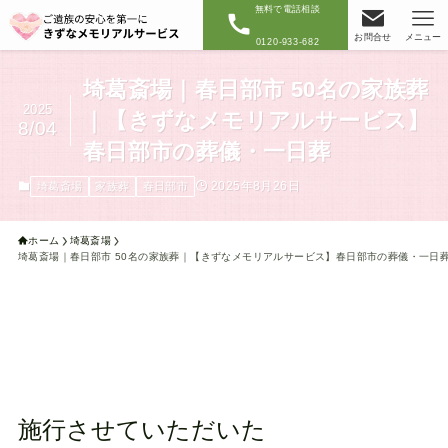
無料で電話相談
お問合せ
メニュー
0120-933-682
埼葛斎場｜春日部市 50名の家族葬
2025
｜【きずなメモリアルサービス】
8/04
春日部市の葬儀・一日葬
2025年8月26日
埼葛斎場
家族葬
春日部市
ホーム
埼葛斎場
埼葛斎場｜春日部市 50名の家族葬｜【きずなメモリアルサービス】春日部市の葬儀・一日
施行させていただいた