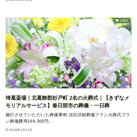
火葬式
埼葛斎場｜北葛飾郡杉戸町 2名の火葬式｜【きずなメ
モリアルサービス】春日部市の葬儀・一日葬
施行させていただいた葬儀事例 項目詳細葬儀プラン火葬式プラ
ン葬儀費用189,300円...
2026年3月12日