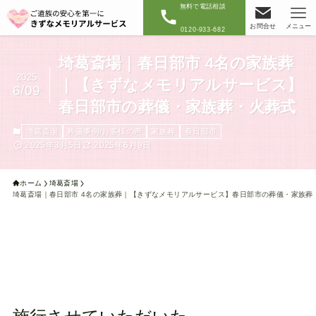
無料で電話相談
お問合せ
メニュー
0120-933-682
埼葛斎場｜春日部市 4名の家族葬
2025
｜【きずなメモリアルサービス】
6/09
春日部市の葬儀・家族葬・火葬式
埼葛斎場
葬儀事例/お客様の声
家族葬
春日部市
2025年3月5日
2025年6月9日
ホーム
埼葛斎場
埼葛斎場｜春日部市 4名の家族葬｜【きずなメモリアルサービス】春日部市の葬儀・家族葬