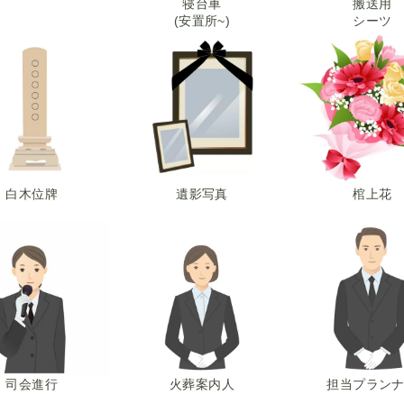
寝台車
搬送用
(安置所~)
シーツ
白木位牌
遺影写真
棺上花
司会進行
火葬案内人
担当プラン