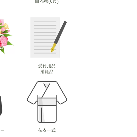
白布棺(6尺)
受付用品
消耗品
ナー
仏衣一式