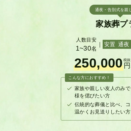
通夜・告別式を親
家族葬プ
人数目安
｜
安置
通夜
1~30
名
250,000
税抜
円
こんな方におすすめ！
家族や親しい友人のみで
様を偲びたい方
伝統的な葬儀と比べ、コ
温かくお見送りしたい方