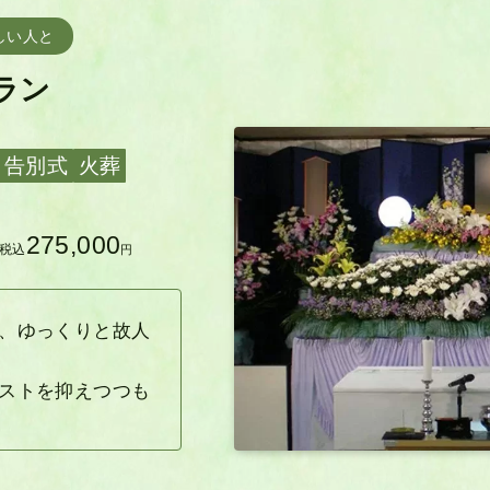
しい人と
ラン
告別式
火葬
275,000
税込
円
、ゆっくりと故人
ストを抑えつつも