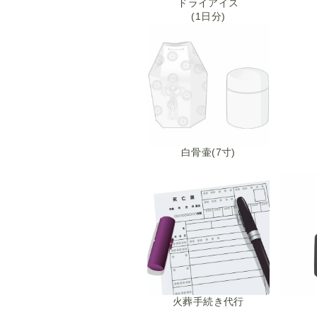
ドライアイス
(1日分)
白骨壷(7寸)
火葬手続き代行