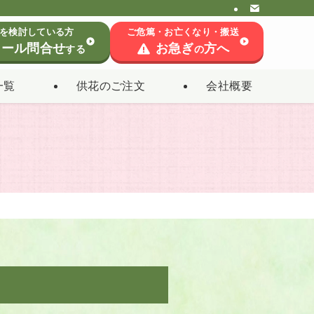
を検討している方
ご危篤・お亡くなり・搬送
ール問合せ
お急ぎ
方へ
する
の
一覧
供花のご注文
会社概要