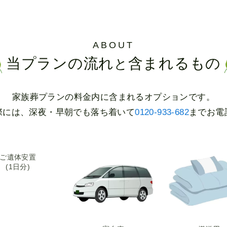
ABOUT
当プランの流れ
含まれるもの
と
家族葬プランの料金内に含まれる
オプションです。
際には、深夜・早朝でも落ち着いて
0120-933-682
までお電
ご遺体安置
(1日分)