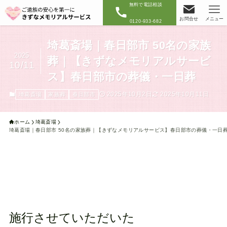
無料で電話相談
お問合せ
メニュー
0120-933-682
埼葛斎場｜春日部市 50名の家族
2025
葬｜【きずなメモリアルサービ
10/11
ス】春日部市の葬儀・一日葬
2025年10月2日
2025年10月11日
埼葛斎場
家族葬
春日部市
ホーム
埼葛斎場
埼葛斎場｜春日部市 50名の家族葬｜【きずなメモリアルサービス】春日部市の葬儀・一日
施行させていただいた