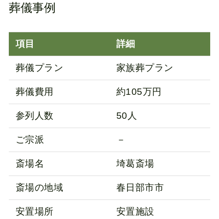
葬儀事例
項目
詳細
葬儀プラン
家族葬プラン
葬儀費用
約105万円
参列人数
50人
ご宗派
－
斎場名
埼葛斎場
斎場の地域
春日部市市
安置場所
安置施設