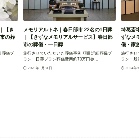
｜【き
メモリアルトネ｜春日部市 22名の1日葬
埼葛斎
市の葬
｜【きずなメモリアルサービス】春日部
ずなメ
市の葬儀・一日葬
儀・家
細葬儀プ
施行させていただいた葬儀事例 項目詳細葬儀プ
施行させ
.
ラン一日葬プラン葬儀費用約70万円参...
ラン一般葬
2026年1月31日
2024年