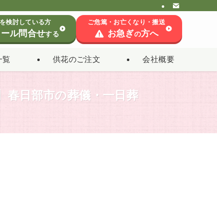
を検討している方
ご危篤・お亡くなり・搬送
ール問合せ
お急ぎ
方へ
する
の
一覧
供花のご注文
会社概要
】春日部市の葬儀・一日葬