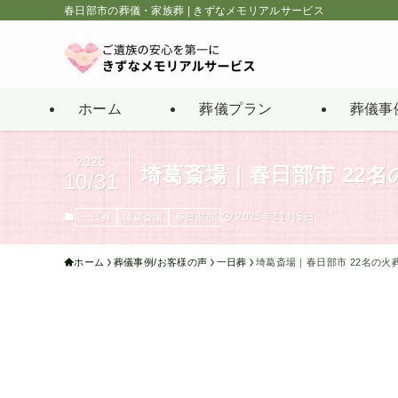
春日部市の葬儀・家族葬 | きずなメモリアルサービス
ホーム
葬儀プラン
葬儀事
2025
埼葛斎場｜春日部市 22
10/31
2025年11月5日
一日葬
埼葛斎場
春日部市
ホーム
葬儀事例/お客様の声
一日葬
埼葛斎場｜春日部市 22名の