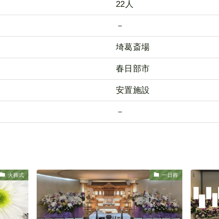
22人
－
埼葛斎場
春日部市
安置施設
－
火葬式
一日葬