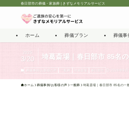
春日部市の葬儀・家族葬 | きずなメモリアルサービス
ホーム
葬儀プラン
葬儀事
2025
埼葛斎場｜春日部市 85
3/20
2024年9月
葬儀事例/お客様の声
一般葬
埼葛斎場
春日部市
ホーム
葬儀事例/お客様の声
一般葬
埼葛斎場｜春日部市 85名の