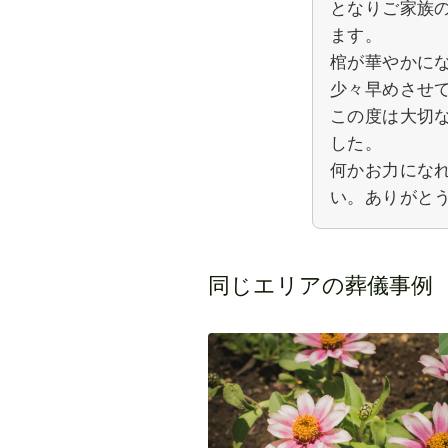
となりご家族
ます。
棺が華やかに
少々早めさせ
この度は大切
した。
何かお力にな
い。ありがと
同じエリアの葬儀事例