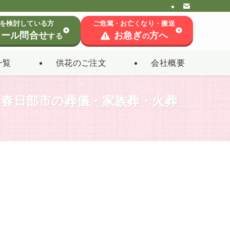
を検討している方
ご危篤・お亡くなり・搬送
ール問合せ
お急ぎ
方へ
する
の
一覧
供花のご注文
会社概要
】春日部市の葬儀・家族葬・火葬