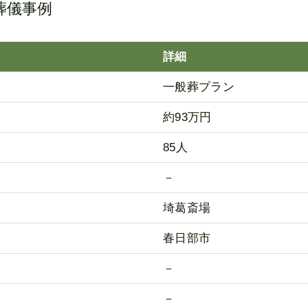
葬儀事例
詳細
一般葬プラン
約93万円
85人
－
埼葛斎場
春日部市
－
－