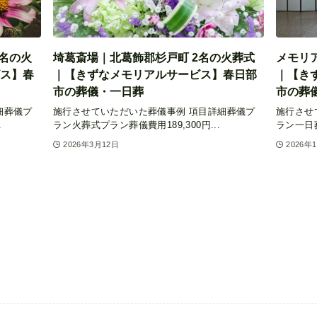
名の火
埼葛斎場｜北葛飾郡杉戸町 2名の火葬式
メモリア
ス】春
｜【きずなメモリアルサービス】春日部
｜【き
市の葬儀・一日葬
市の葬
細葬儀プ
施行させていただいた葬儀事例 項目詳細葬儀プ
施行させ
.
ラン火葬式プラン葬儀費用189,300円...
ラン一日葬
2026年3月12日
2026年