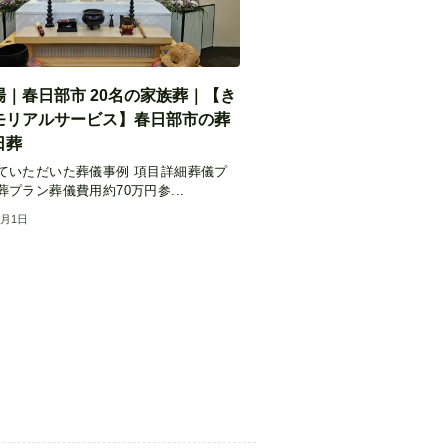
場｜春日部市 20名の家族葬｜【き
モリアルサービス】春日部市の葬
日葬
ていただいた葬儀事例 項目詳細葬儀プ
プラン葬儀費用約70万円参...
7月1日