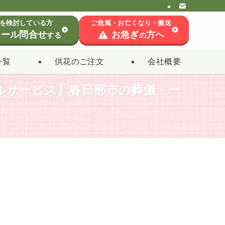
を検討している方
ご危篤・お亡くなり・搬送
ール問合せ
お急ぎ
方へ
する
の
一覧
供花のご注文
会社概要
ルサービス】春日部市の葬儀・一