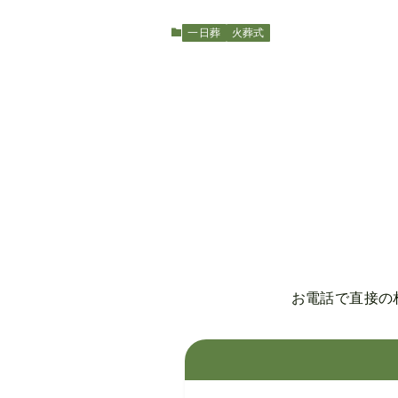
一日葬
火葬式
お電話で直接の