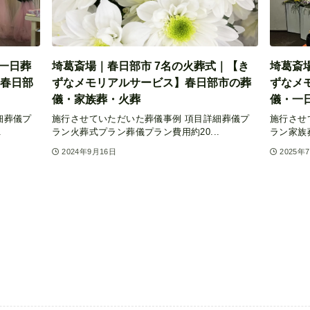
一日葬
埼葛斎場｜春日部市 7名の火葬式｜【き
埼葛斎
春日部
ずなメモリアルサービス】春日部市の葬
ずなメ
儀・家族葬・火葬
儀・一
細葬儀プ
施行させていただいた葬儀事例 項目詳細葬儀プ
施行させ
.
ラン火葬式プラン葬儀プラン費用約20...
ラン家族葬
2024年9月16日
2025年