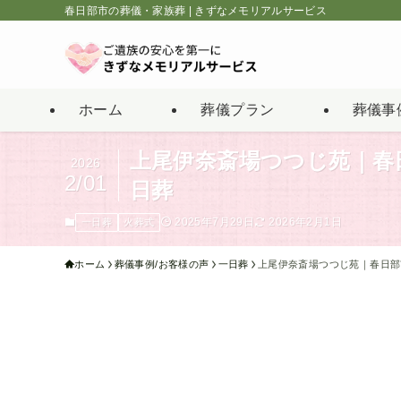
春日部市の葬儀・家族葬 | きずなメモリアルサービス
ホーム
葬儀プラン
葬儀事
上尾伊奈斎場つつじ苑｜春
2026
2/01
日葬
2025年7月29日
2026年2月1日
一日葬
火葬式
ホーム
葬儀事例/お客様の声
一日葬
上尾伊奈斎場つつじ苑｜春日部