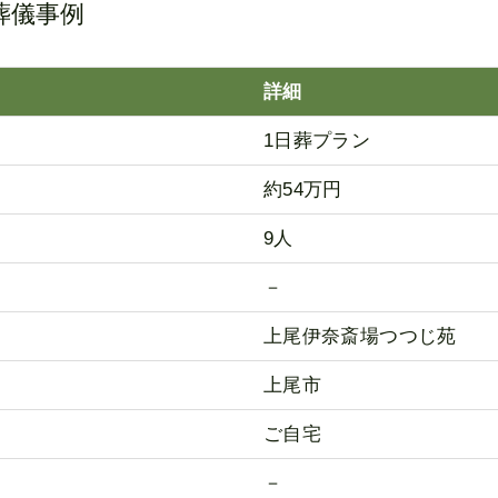
葬儀事例
詳細
1日葬プラン
約54万円
9人
－
上尾伊奈斎場つつじ苑
上尾市
ご自宅
－