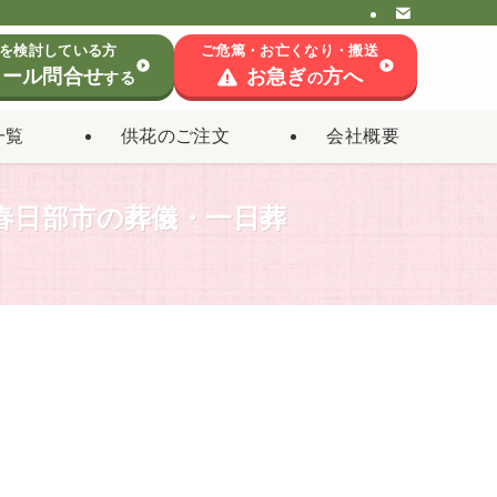
を検討している方
ご危篤・お亡くなり・搬送
ール問合せ
お急ぎ
方へ
する
の
一覧
供花のご注文
会社概要
春日部市の葬儀・一日葬