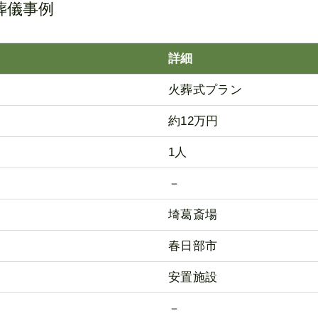
葬儀事例
詳細
火葬式プラン
約12万円
1人
－
埼葛斎場
春日部市
安置施設
－