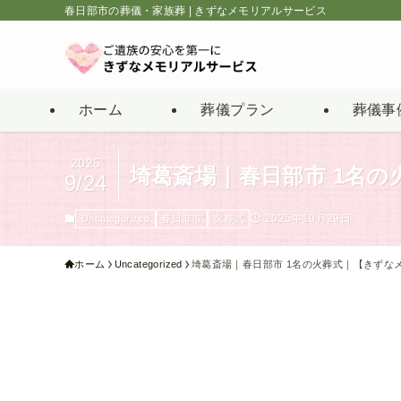
春日部市の葬儀・家族葬 | きずなメモリアルサービス
ホーム
葬儀プラン
葬儀事
2025
埼葛斎場｜春日部市 1名
9/24
2025年10月29日
Uncategorized
春日部市
火葬式
ホーム
Uncategorized
埼葛斎場｜春日部市 1名の火葬式｜【きずな