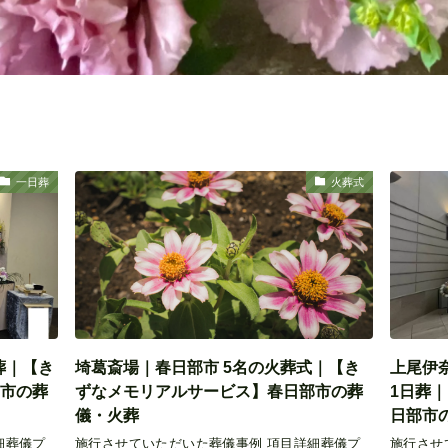
一日葬
火葬式
葬｜【き
埼葛斎場｜春日部市 5名の火葬式｜【き
上尾伊
市の葬
ずなメモリアルサービス】春日部市の葬
1日葬
儀・火葬
日部市
細葬儀プ
施行させていただいた葬儀事例 項目詳細葬儀プ
施行させ