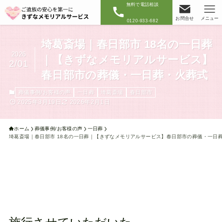
無料で電話相談
お問合せ
メニュー
0120-933-682
埼葛斎場｜春日部市 18名の一日葬
2026
｜【きずなメモリアルサービス】
2/01
春日部市の葬儀・一日葬・火葬式
葬儀事例/お客様の声
一日葬
埼葛斎場
春日部市
2025年3月19日
2026年2月1日
ホーム
葬儀事例/お客様の声
一日葬
埼葛斎場｜春日部市 18名の一日葬｜【きずなメモリアルサービス】春日部市の葬儀・一日