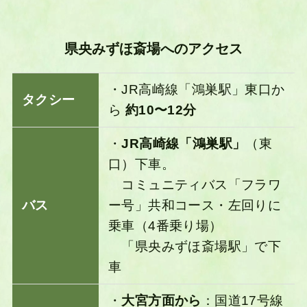
県央みずほ斎場へのアクセス
・JR高崎線「鴻巣駅」東口か
タクシー
ら
約10〜12分
・
JR高崎線「鴻巣駅」
（東
口）下車。
コミュニティバス「フラワ
バス
ー号」共和コース・左回りに
乗車（4番乗り場）
「県央みずほ斎場駅」で下
車
・
大宮方面から
：国道17号線