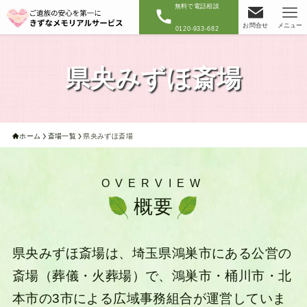
無料で電話相談
お問合せ
メニュー
0120-933-682
県央みずほ斎場
ホーム
斎場一覧
県央みずほ斎場
OVERVIEW
概要
県央みずほ斎場は、埼玉県鴻巣市にある公営の
斎場（葬儀・火葬場）で、鴻巣市・桶川市・北
本市の3市による広域事務組合が運営していま