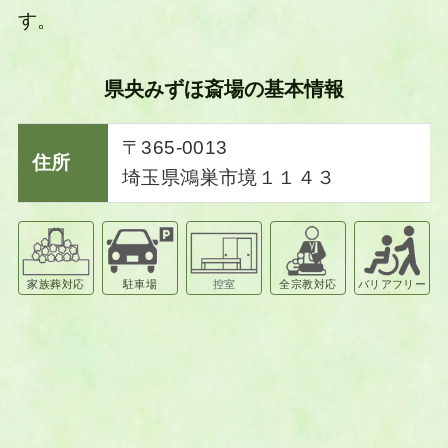
す。
県央みずほ斎場の基本情報
〒365-0013
住所
埼玉県鴻巣市境１１４３
家族葬対応
駐車場
控室
全宗教対応
バリアフリー