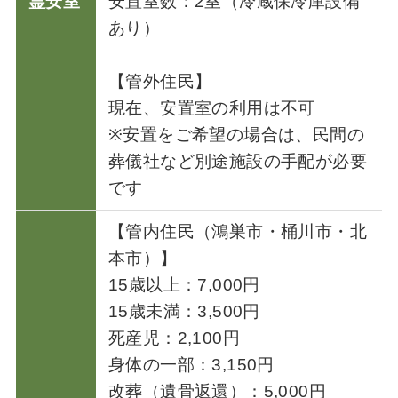
霊安室
安置室数：2室（冷蔵保冷庫設備
あり）
【管外住民】
現在、安置室の利用は不可
※安置をご希望の場合は、民間の
葬儀社など別途施設の手配が必要
です
【管内住民（鴻巣市・桶川市・北
本市）】
15歳以上：7,000円
15歳未満：3,500円
死産児：2,100円
身体の一部：3,150円
改葬（遺骨返還）：5,000円