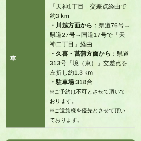
「天神1丁目」交差点経由で
約3 km
・川越方面から
：県道76号→
県道27号→国道17号で「天
神二丁目」経由
・久喜・菖蒲方面から
：県道
車
313号「境（東）」交差点を
左折し約1.3 km
・駐車場
:318台
※ご予約は不可とさせて頂いて
おります。
※ご遺族様を優先とさせて頂い
ております。