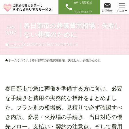
無料で電話相談
お問合せ
メニュー
0120-933-682
春日部市の葬儀費用相場：失敗し
2026
3/07
ない葬儀のために
2026年2月7日
2026年3月7日
コラム
ホーム
コラム
春日部市の葬儀費用相場：失敗しない葬儀のために
春日部市で急に葬儀を準備する方に向け、必要
な手続きと費用の実務的な指針をまとめまし
た。プラン別の相場感、見積りで必ず確認すべ
き内訳、斎場・火葬場の手続き、当日対応の優
先フロー、支払い・契約の注意点、そして費用