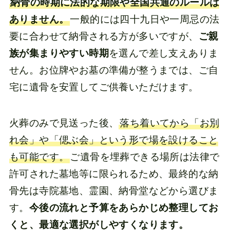
納骨の時期に法的な期限や全国共通のルールは
ありません。
一般的には四十九日や一周忌の法
要に合わせて納骨される方が多いですが、
ご親
族が集まりやすい時期
を選んで差し支えありま
せん。お位牌やお墓の準備が整うまでは、ご自
宅に遺骨を安置してご供養いただけます。
火葬のみで見送った後、
落ち着いてから「お別
れ会」や「偲ぶ会」という形で場を設けること
も可能です。
ご遺骨を埋葬できる場所は法律で
許可された墓地等に限られるため、最終的な納
骨先は寺院墓地、霊園、納骨堂などから選びま
す。
今後の流れと予算をあらかじめ整理してお
くと、最適な選択がしやすくなります。