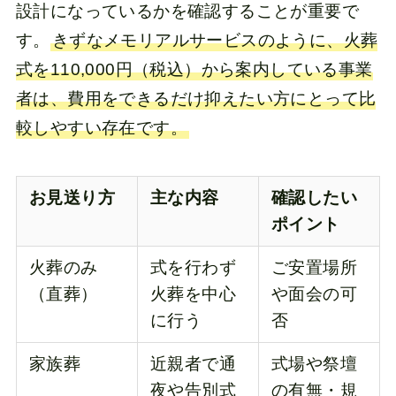
設計になっているかを確認することが重要で
す。
きずなメモリアルサービスのように、火葬
式を110,000円（税込）から案内している事業
者は、費用をできるだけ抑えたい方にとって比
較しやすい存在です。
お見送り方
主な内容
確認したい
ポイント
火葬のみ
式を行わず
ご安置場所
（直葬）
火葬を中心
や面会の可
に行う
否
家族葬
近親者で通
式場や祭壇
夜や告別式
の有無・規