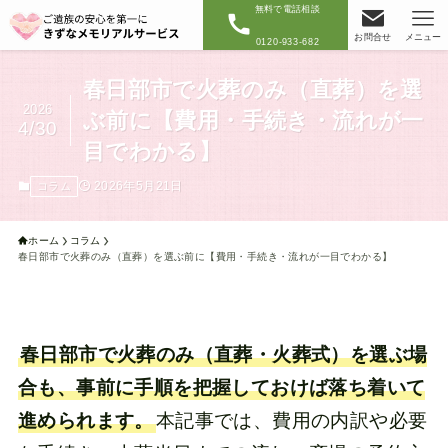
無料で電話相談
お問合せ
メニュー
0120-933-682
春日部市で火葬のみ（直葬）を選
2026
ぶ前に【費用・手続き・流れが一
4/30
目でわかる】
2026年5月21日
コラム
ホーム
コラム
春日部市で火葬のみ（直葬）を選ぶ前に【費用・手続き・流れが一目でわかる】
春日部市で火葬のみ（直葬・火葬式）を選ぶ場
合も、事前に手順を把握しておけば落ち着いて
進められます。
本記事では、費用の内訳や必要