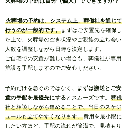
火葬場の予約は自分（個人）でできますか？
火葬場の予約は、システム上、葬儀社を通じて
行うのが一般的です。
まずはご安置先を確保し
た上で、火葬場の空き状況やご親族の立ち会い
人数を調整しながら日時を決定します。
ご自宅での安置が難しい場合も、葬儀社が専用
施設を手配しますのでご安心ください。
予約だけを急ぐのではなく、
まずは搬送とご安
置の手配を最優先にする
とスムーズです。
葬儀
社と相談しながら進めることで、当日のスケジ
ュールも立てやすくなります。
費用を最小限に
したい方ほど、手配の流れが簡潔で、見積もり